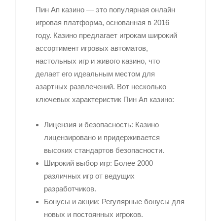
Пин Ап казино — это популярная онлайн
игровая платформа, основанная в 2016
году. Казино предлагает игрокам широкий
ассортимент игровых автоматов,
настольных игр и живого казино, что
делает его идеальным местом для
азартных развлечений. Вот несколько
ключевых характеристик Пин Ап казино:
Лицензия и безопасность: Казино
лицензировано и придерживается
высоких стандартов безопасности.
Широкий выбор игр: Более 2000
различных игр от ведущих
разработчиков.
Бонусы и акции: Регулярные бонусы для
новых и постоянных игроков.