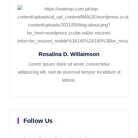
Rosalina D. Willaimson
Lorem ipsum dolor sit amet, consectetur
adipisicing elit, sed do eiusmod tempor incididunt ut
labore.
Follow Us