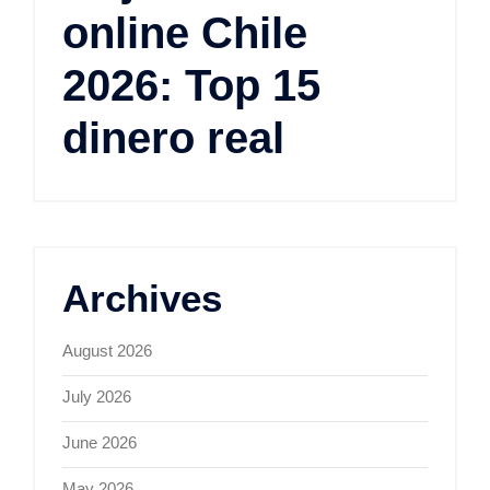
online Chile
2026: Top 15
dinero real
Archives
August 2026
July 2026
June 2026
May 2026