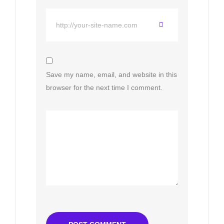
Save my name, email, and website in this
browser for the next time I comment.