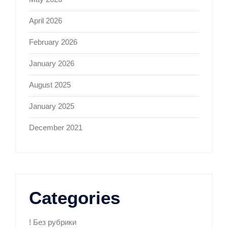
April 2026
February 2026
January 2026
August 2025
January 2025
December 2021
Categories
! Без рубрики