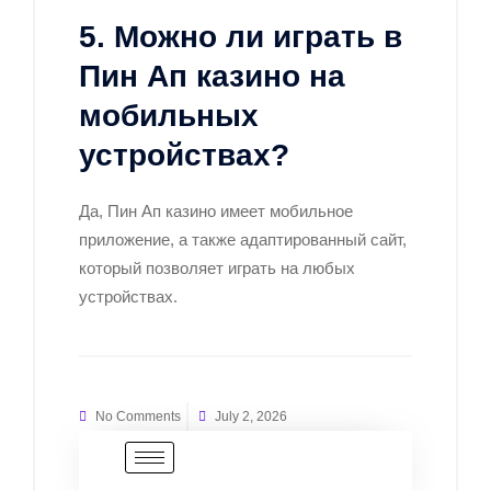
5. Можно ли играть в
Пин Ап казино на
мобильных
устройствах?
Да, Пин Ап казино имеет мобильное
приложение, а также адаптированный сайт,
который позволяет играть на любых
устройствах.
No Comments
July 2, 2026