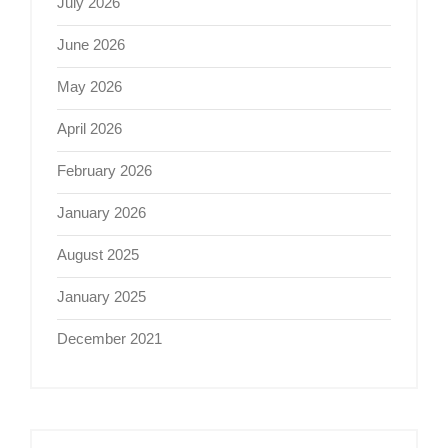
July 2026
June 2026
May 2026
April 2026
February 2026
January 2026
August 2025
January 2025
December 2021