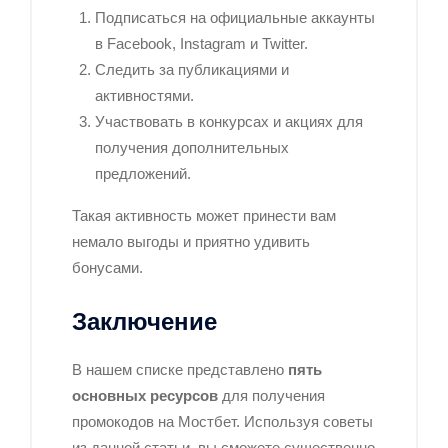
Подписаться на официальные аккаунты
в Facebook, Instagram и Twitter.
Следить за публикациями и
активностями.
Участвовать в конкурсах и акциях для
получения дополнительных
предложений.
Такая активность может принести вам
немало выгоды и приятно удивить
бонусами.
Заключение
В нашем списке представлено
пять
основных ресурсов
для получения
промокодов на Мостбет. Используя советы
из данной статьи, вы сможете существенно