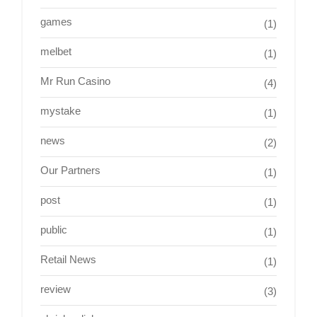
games
(1)
melbet
(1)
Mr Run Casino
(4)
mystake
(1)
news
(2)
Our Partners
(1)
post
(1)
public
(1)
Retail News
(1)
review
(3)