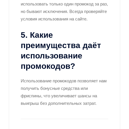
использовать только один промокод за раз,
но бывают исключения. Всегда проверяйте
условия использования на сайте.
5. Какие
преимущества даёт
использование
промокодов?
Использование промокодов позволяет нам
получить бонусные средства или
фриспины, что увеличивает шансы на
выигрыш без дополнительных затрат.