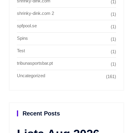
shrinky-dink.com
(1)
shrinky-dink.com 2
(1)
spfpool.se
(1)
Spins
(1)
Test
(1)
tribunasportsbar.pt
(1)
Uncategorized
(161)
Recent Posts