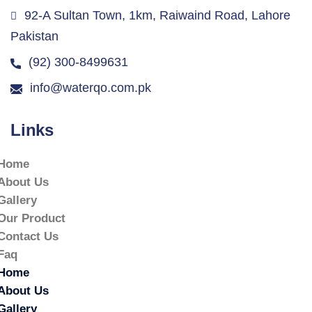
92-A Sultan Town, 1km, Raiwaind Road, Lahore
Pakistan
(92) 300-8499631
info@waterqo.com.pk
Links
Home
About Us
Gallery
Our Product
Contact Us
Faq
Home
About Us
Gallery