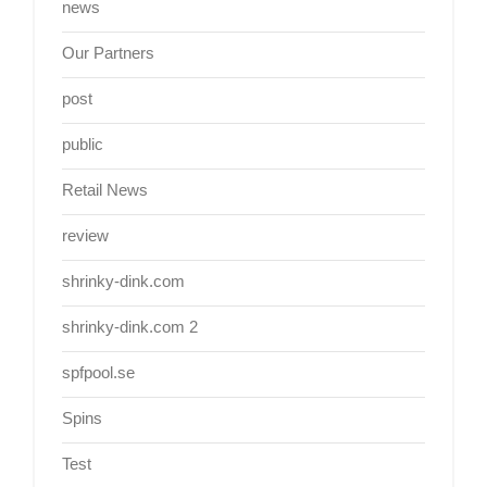
news
Our Partners
post
public
Retail News
review
shrinky-dink.com
shrinky-dink.com 2
spfpool.se
Spins
Test