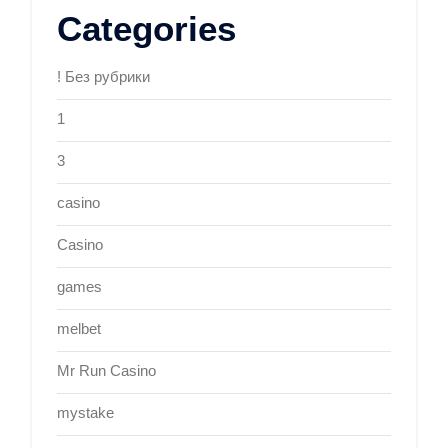
Categories
! Без рубрики
1
3
casino
Casino
games
melbet
Mr Run Casino
mystake