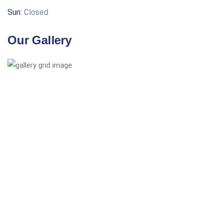
Sun:
Closed
Our Gallery