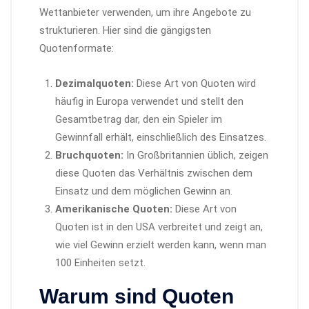
Wettanbieter verwenden, um ihre Angebote zu
strukturieren. Hier sind die gängigsten
Quotenformate:
Dezimalquoten:
Diese Art von Quoten wird
häufig in Europa verwendet und stellt den
Gesamtbetrag dar, den ein Spieler im
Gewinnfall erhält, einschließlich des Einsatzes.
Bruchquoten:
In Großbritannien üblich, zeigen
diese Quoten das Verhältnis zwischen dem
Einsatz und dem möglichen Gewinn an.
Amerikanische Quoten:
Diese Art von
Quoten ist in den USA verbreitet und zeigt an,
wie viel Gewinn erzielt werden kann, wenn man
100 Einheiten setzt.
Warum sind Quoten