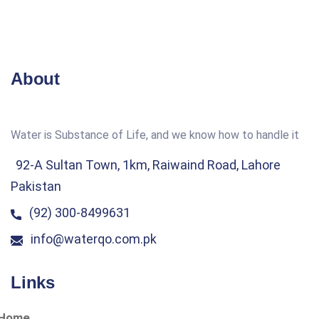
About
Water is Substance of Life, and we know how to handle it
92-A Sultan Town, 1km, Raiwaind Road, Lahore
Pakistan
(92) 300-8499631
info@waterqo.com.pk
Links
Home