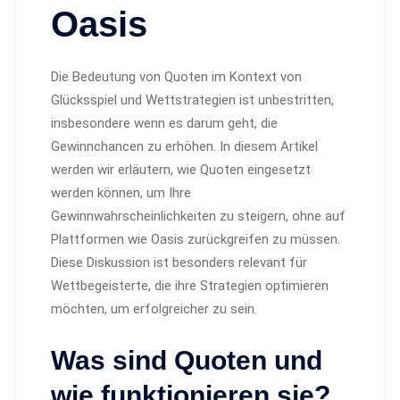
Oasis
Die Bedeutung von Quoten im Kontext von
Glücksspiel und Wettstrategien ist unbestritten,
insbesondere wenn es darum geht, die
Gewinnchancen zu erhöhen. In diesem Artikel
werden wir erläutern, wie Quoten eingesetzt
werden können, um Ihre
Gewinnwahrscheinlichkeiten zu steigern, ohne auf
Plattformen wie Oasis zurückgreifen zu müssen.
Diese Diskussion ist besonders relevant für
Wettbegeisterte, die ihre Strategien optimieren
möchten, um erfolgreicher zu sein.
Was sind Quoten und
wie funktionieren sie?