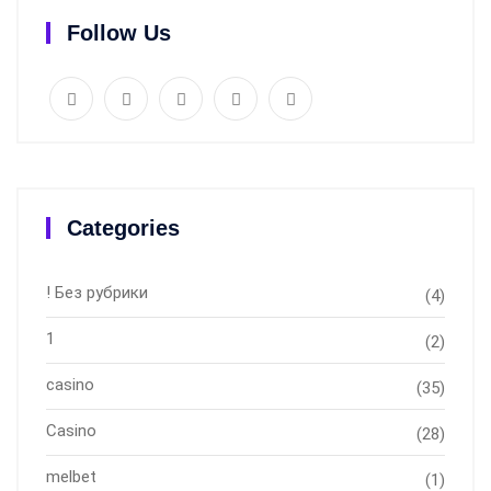
Follow Us
Categories
! Без рубрики
(4)
1
(2)
casino
(35)
Casino
(28)
melbet
(1)