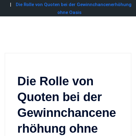
Die Rolle von Quoten bei der Gewinnchancenerhöhung
ohne Oasis
Die Rolle von
Quoten bei der
Gewinnchancene
rhöhung ohne