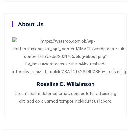
About Us
Rosalina D. Willaimson
Lorem ipsum dolor sit amet, consectetur adipisicing
elit, sed do eiusmod tempor incididunt ut labore.