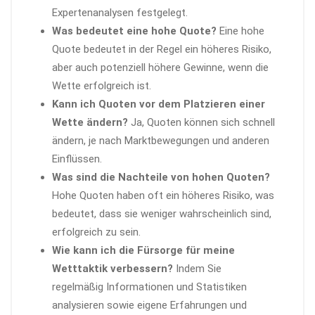
Expertenanalysen festgelegt.
Was bedeutet eine hohe Quote?
Eine hohe
Quote bedeutet in der Regel ein höheres Risiko,
aber auch potenziell höhere Gewinne, wenn die
Wette erfolgreich ist.
Kann ich Quoten vor dem Platzieren einer
Wette ändern?
Ja, Quoten können sich schnell
ändern, je nach Marktbewegungen und anderen
Einflüssen.
Was sind die Nachteile von hohen Quoten?
Hohe Quoten haben oft ein höheres Risiko, was
bedeutet, dass sie weniger wahrscheinlich sind,
erfolgreich zu sein.
Wie kann ich die Fürsorge für meine
Wetttaktik verbessern?
Indem Sie
regelmäßig Informationen und Statistiken
analysieren sowie eigene Erfahrungen und