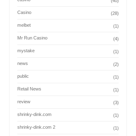
(40)
Casino
(28)
melbet
(1)
Mr Run Casino
(4)
mystake
(1)
news
(2)
public
(1)
Retail News
(1)
review
(3)
shrinky-dink.com
(1)
shrinky-dink.com 2
(1)