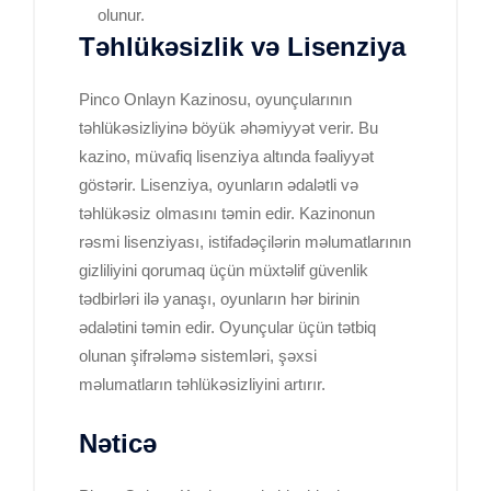
olunur.
Təhlükəsizlik və Lisenziya
Pinco Onlayn Kazinosu, oyunçularının
təhlükəsizliyinə böyük əhəmiyyət verir. Bu
kazino, müvafiq lisenziya altında fəaliyyət
göstərir. Lisenziya, oyunların ədalətli və
təhlükəsiz olmasını təmin edir. Kazinonun
rəsmi lisenziyası, istifadəçilərin məlumatlarının
gizliliyini qorumaq üçün müxtəlif güvenlik
tədbirləri ilə yanaşı, oyunların hər birinin
ədalətini təmin edir. Oyunçular üçün tətbiq
olunan şifrələmə sistemləri, şəxsi
məlumatların təhlükəsizliyini artırır.
Nəticə