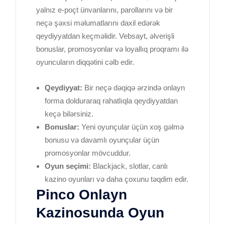
yalnız e-poçt ünvanlarını, parollarını və bir
neçə şəxsi məlumatlarını daxil edərək
qeydiyyatdan keçməlidir. Vebsayt, əlverişli
bonuslar, promosyonlar və loyallıq proqramı ilə
oyuncuların diqqətini cəlb edir.
Qeydiyyat:
Bir neçə dəqiqə ərzində onlayn
forma dolduraraq rahatlıqla qeydiyyatdan
keçə bilərsiniz.
Bonuslar:
Yeni oyunçular üçün xoş gəlmə
bonusu və davamlı oyunçular üçün
promosyonlar mövcuddur.
Oyun seçimi:
Blackjack, slotlar, canlı
kazino oyunları və daha çoxunu təqdim edir.
Pinco Onlayn
Kazinosunda Oyun