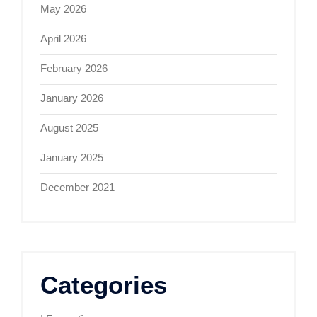
May 2026
April 2026
February 2026
January 2026
August 2025
January 2025
December 2021
Categories