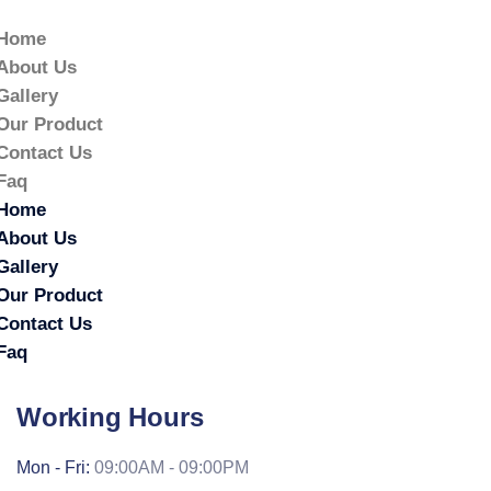
Home
About Us
Gallery
Our Product
Contact Us
Faq
Home
About Us
Gallery
Our Product
Contact Us
Faq
Working Hours
Mon - Fri:
09:00AM - 09:00PM