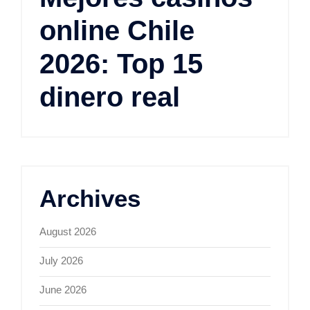
online Chile
2026: Top 15
dinero real
Archives
August 2026
July 2026
June 2026