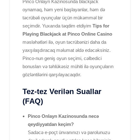
Pinco Onlayn Kazinosunda blackjack
oynamaq, həm yeni başlayanlar, həm də
təcrübəli oyunçular üçün mükəmməl bir
seçimdir. Yuxarıda təqdim etdiyim
Tips for
Playing Blackjack at Pinco Online Casino
məsləhətləri ilə, oyun təcrübənizi daha da
yaxşılaşdıracaq məlumat əldə edəcəksiniz.
Pinco-nun geniş oyun seçimi, cəlbedici
bonusları və təhlükəsiz mühiti ilə oyunçuların
gözləntilərini qarşılayacaqdır.
Tez-tez Verilən Suallar
(FAQ)
Pinco Onlayn Kazinosunda necə
qeydiyyatdan keçim?
Sadəcə e-poçt ünvanınızı və parolunuzu