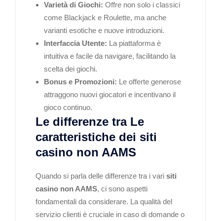
Varietà di Giochi:
Offre non solo i classici
come Blackjack e Roulette, ma anche
varianti esotiche e nuove introduzioni.
Interfaccia Utente:
La piattaforma è
intuitiva e facile da navigare, facilitando la
scelta dei giochi.
Bonus e Promozioni:
Le offerte generose
attraggono nuovi giocatori e incentivano il
gioco continuo.
Le differenze tra Le
caratteristiche dei siti
casino non AAMS
Quando si parla delle differenze tra i vari
siti
casino non AAMS
, ci sono aspetti
fondamentali da considerare. La qualità del
servizio clienti è cruciale in caso di domande o