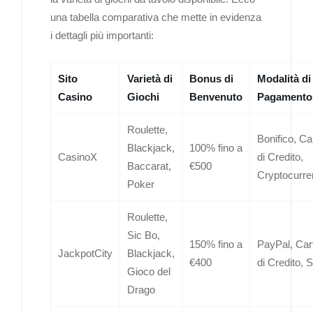
una tabella comparativa che mette in evidenza
i dettagli più importanti:
Sito
Varietà di
Bonus di
Modalità di
Casino
Giochi
Benvenuto
Pagamento
Roulette,
Bonifico, Ca
Blackjack,
100% fino a
CasinoX
di Credito,
Baccarat,
€500
Cryptocurr
Poker
Roulette,
Sic Bo,
150% fino a
PayPal, Car
JackpotCity
Blackjack,
€400
di Credito, Sk
Gioco del
Drago