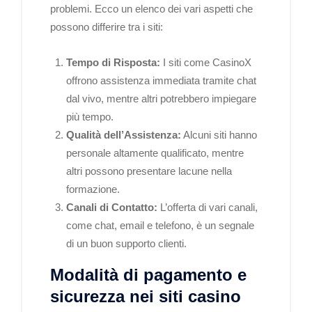
problemi. Ecco un elenco dei vari aspetti che
possono differire tra i siti:
Tempo di Risposta:
I siti come CasinoX
offrono assistenza immediata tramite chat
dal vivo, mentre altri potrebbero impiegare
più tempo.
Qualità dell’Assistenza:
Alcuni siti hanno
personale altamente qualificato, mentre
altri possono presentare lacune nella
formazione.
Canali di Contatto:
L’offerta di vari canali,
come chat, email e telefono, è un segnale
di un buon supporto clienti.
Modalità di pagamento e
sicurezza nei siti casino