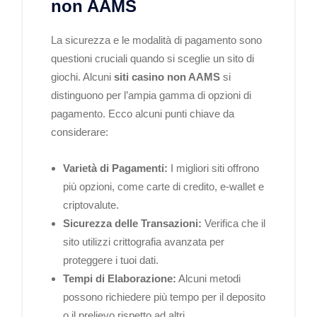
non AAMS
La sicurezza e le modalità di pagamento sono
questioni cruciali quando si sceglie un sito di
giochi. Alcuni
siti casino non AAMS
si
distinguono per l’ampia gamma di opzioni di
pagamento. Ecco alcuni punti chiave da
considerare:
Varietà di Pagamenti:
I migliori siti offrono
più opzioni, come carte di credito, e-wallet e
criptovalute.
Sicurezza delle Transazioni:
Verifica che il
sito utilizzi crittografia avanzata per
proteggere i tuoi dati.
Tempi di Elaborazione:
Alcuni metodi
possono richiedere più tempo per il deposito
o il prelievo rispetto ad altri.